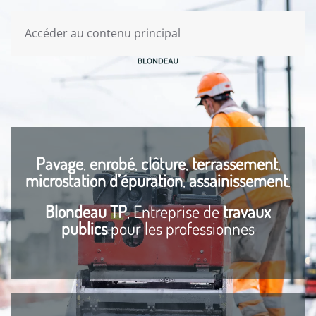
Accéder au contenu principal
Pavage
,
enrobé
,
clôture
,
terrassement
,
microstation d’épuration
,
assainissement
.
Blondeau TP
, Entreprise de
travaux
publics
pour les professionnes