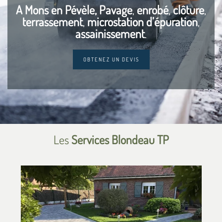
A Mons en Pévèle, Pavage
,
enrobé
,
clôture
,
terrassement
,
microstation d’épuration
,
assainissement
.
OBTENEZ UN DEVIS
Les
Services Blondeau TP