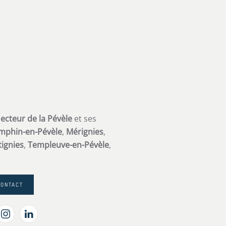
s
ecteur de la Pévèle
et ses
mphin-en-Pévèle
,
Mérignies
,
ignies
,
Templeuve-en-Pévèle
,
CONTACT