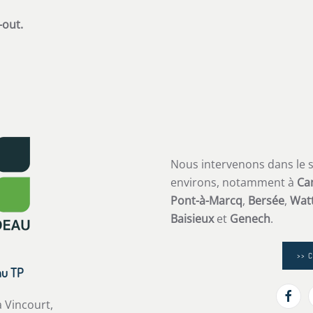
-out.
Nous intervenons dans le 
environs, notamment à
Ca
Pont-à-Marcq
,
Bersée
,
Watt
Baisieux
et
Genech
.
>> 
au TP
a Vincourt,