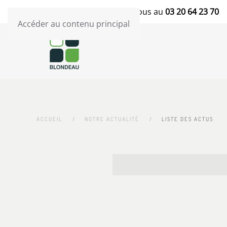
Blondeau TP
- Contactez-nous au
03 20 64 23 70
Accéder au contenu principal
ACCUEIL
NOTRE ACTUALITÉ
LISTE DES ACTUS
Articles
Titre