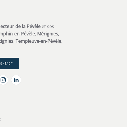
s
ecteur de la Pévèle
et ses
mphin-en-Pévèle
,
Mérignies
,
ignies
,
Templeuve-en-Pévèle
,
CONTACT
E