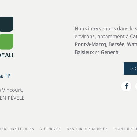
Nous intervenons dans le 
environs, notamment à
Ca
Pont-à-Marcq
,
Bersée
,
Watt
Baisieux
et
Genech
.
>> 
au TP
a Vincourt,
EN-PÉVÈLE
MENTIONS LÉGALES
VIE PRIVÉE
GESTION DES COOKIES
PLAN DU SIT